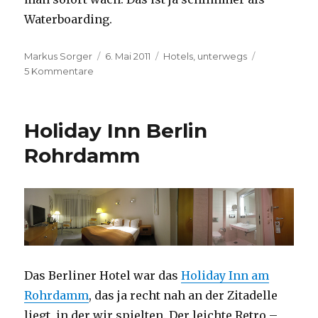
Waterboarding.
Autor
Veröffentlicht
Kategorien
Markus Sorger
6. Mai 2011
Hotels
,
unterwegs
zu
am
5 Kommentare
Schrecken
am
Morgen
Holiday Inn Berlin
Rohrdamm
Das Berliner Hotel war das
Holiday Inn am
Rohrdamm
, das ja recht nah an der Zitadelle
liegt, in der wir spielten. Der leichte Retro –