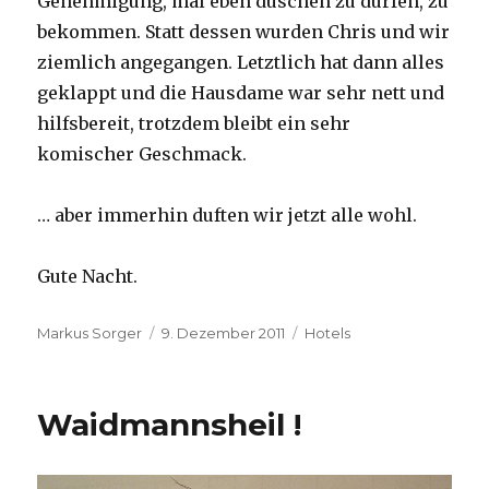
Genehmigung, mal eben duschen zu dürfen, zu
bekommen. Statt dessen wurden Chris und wir
ziemlich angegangen. Letztlich hat dann alles
geklappt und die Hausdame war sehr nett und
hilfsbereit, trotzdem bleibt ein sehr
komischer Geschmack.
… aber immerhin duften wir jetzt alle wohl.
Gute Nacht.
Autor
Veröffentlicht
Kategorien
Markus Sorger
9. Dezember 2011
Hotels
am
Waidmannsheil !