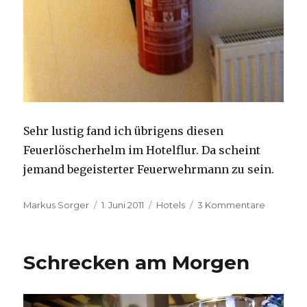
Sehr lustig fand ich übrigens diesen
Feuerlöscherhelm im Hotelflur. Da scheint
jemand begeisterter Feuerwehrmann zu sein.
Autor
Veröffentlicht
Kategorien
zu
Markus Sorger
1. Juni 2011
Hotels
3 Kommentare
am
DERAG
Hotel
Maximilia
Schrecken am Morgen
Nürnber