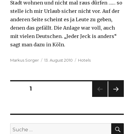
Stadt wohnen und nicht mal raus dürfen …… so
stelle ich mir Urlaub sicher nicht vor. Auf der
anderen Seite scheint es ja Leute zu geben,
denen das gefällt. Die Anlage war voll, auch
mit vielen Deutschen. „Jeder Jeck is anders“
sagt man dazu in Köln.
Autor
Veröffentlicht
Kategorien
Markus Sorger
13. August 2010
Hotels
am
Beitragsnavigation
SEITE
1
NÄC
HSTE
SEIT
E
SU
Suche