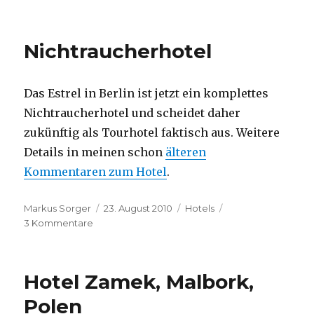
am
Nichtraucherhotel
Das Estrel in Berlin ist jetzt ein komplettes
Nichtraucherhotel und scheidet daher
zukünftig als Tourhotel faktisch aus. Weitere
Details in meinen schon
älteren
Kommentaren zum Hotel
.
Autor
Veröffentlicht
Kategorien
Markus Sorger
23. August 2010
Hotels
zu
am
3 Kommentare
Nichtraucherhotel
Hotel Zamek, Malbork,
Polen