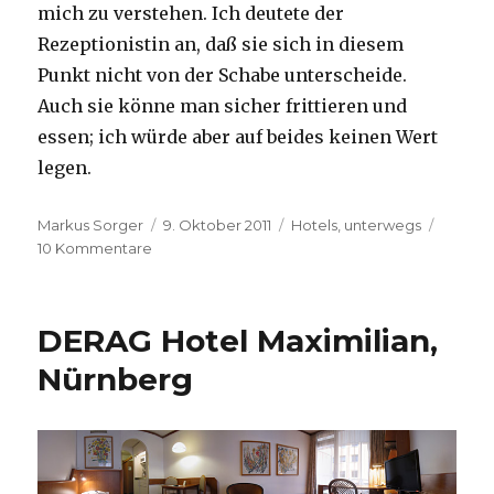
mich zu verstehen. Ich deutete der
Rezeptionistin an, daß sie sich in diesem
Punkt nicht von der Schabe unterscheide.
Auch sie könne man sicher frittieren und
essen; ich würde aber auf beides keinen Wert
legen.
Autor
Veröffentlicht
Kategorien
Markus Sorger
9. Oktober 2011
Hotels
,
unterwegs
zu
am
10 Kommentare
Waidmannsheil
!
DERAG Hotel Maximilian,
Nürnberg