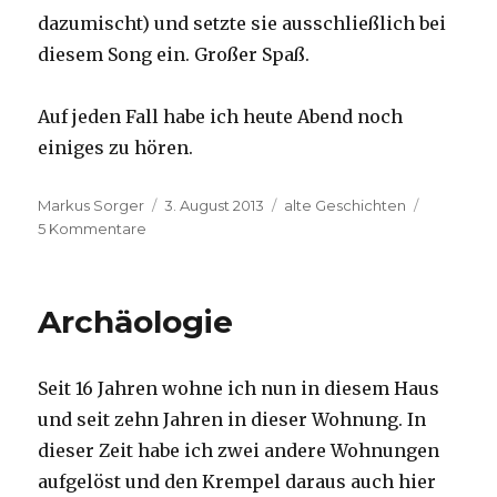
dazumischt) und setzte sie ausschließlich bei
diesem Song ein. Großer Spaß.
Auf jeden Fall habe ich heute Abend noch
einiges zu hören.
Autor
Veröffentlicht
Kategorien
Markus Sorger
3. August 2013
alte Geschichten
zu
am
5 Kommentare
Tapefunde
Archäologie
Seit 16 Jahren wohne ich nun in diesem Haus
und seit zehn Jahren in dieser Wohnung. In
dieser Zeit habe ich zwei andere Wohnungen
aufgelöst und den Krempel daraus auch hier