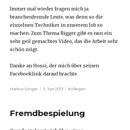
Immer mal wieder fragen mich ja
branchenfremde Leute, was denn so die
einzelnen Techniker in unserem Job so
machen. Zum Thema Rigger gibt es nun ein
sehr geil gemachtes Video, das die Arbeit sehr
schön zeigt.
Danke an Hossi, der mich über seinen
Facebooklink darauf brachte.
Autor
Veröffentlicht
Kategorien
Markus Sorger
11. Juni 2013
Kollegen
am
Fremdbespielung