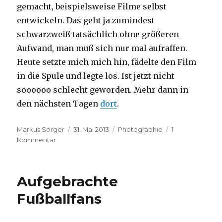
gemacht, beispielsweise Filme selbst
entwickeln. Das geht ja zumindest
schwarzweiß tatsächlich ohne größeren
Aufwand, man muß sich nur mal aufraffen.
Heute setzte mich mich hin, fädelte den Film
in die Spule und legte los. Ist jetzt nicht
soooooo schlecht geworden. Mehr dann in
den nächsten Tagen
dort
.
Autor
Veröffentlicht
Kategorien
Markus Sorger
31. Mai 2013
Photographie
1
zu
am
Kommentar
lange
her
Aufgebrachte
Fußballfans