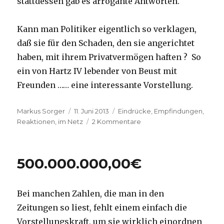
stattdessen gab es arrogante Antworten.
Kann man Politiker eigentlich so verklagen,
daß sie für den Schaden, den sie angerichtet
haben, mit ihrem Privatvermögen haften ? So
ein von Hartz IV lebender von Beust mit
Freunden …… eine interessante Vorstellung.
Autor
Veröffentlicht
Kategorien
Markus Sorger
11. Juni 2013
Eindrücke, Empfindungen,
am
zu
Reaktionen
,
im Netz
2 Kommentare
Fremdbespielung
500.000.000,00€
Bei manchen Zahlen, die man in den
Zeitungen so liest, fehlt einem einfach die
Vorstellungskraft, um sie wirklich einordnen