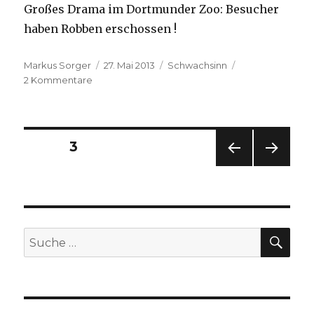
Großes Drama im Dortmunder Zoo: Besucher
haben Robben erschossen !
Autor
Veröffentlicht
Kategorien
Markus Sorger
27. Mai 2013
Schwachsinn
zu
am
2 Kommentare
Aufgebrachte
Fußballfans
Beitragsnavigation
SEITE
3
VOR
NÄC
HERI
HSTE
GE
SEIT
SEIT
E
E
SU
Suche
nach: