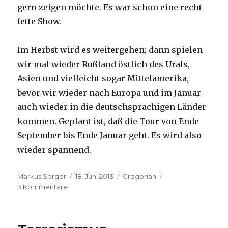
gern zeigen möchte. Es war schon eine recht
fette Show.
Im Herbst wird es weitergehen; dann spielen
wir mal wieder Rußland östlich des Urals,
Asien und vielleicht sogar Mittelamerika,
bevor wir wieder nach Europa und im Januar
auch wieder in die deutschsprachigen Länder
kommen. Geplant ist, daß die Tour von Ende
September bis Ende Januar geht. Es wird also
wieder spannend.
Autor
Veröffentlicht
Kategorien
Markus Sorger
18. Juni 2013
Gregorian
zu
am
3 Kommentare
Gregorian
–
Video