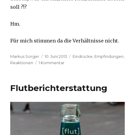
soll ?!?
Hm.
Für mich stimmen da die Verhältnisse nicht.
Autor
Veröffentlicht
Kategorien
Markus Sorger
10. Juni 2013
Eindrücke, Empfindungen,
am
zu
Reaktionen
1 Kommentar
500.000.000,00€
Flutberichterstattung