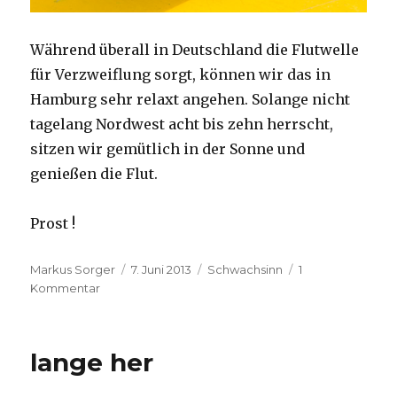
Während überall in Deutschland die Flutwelle
für Verzweiflung sorgt, können wir das in
Hamburg sehr relaxt angehen. Solange nicht
tagelang Nordwest acht bis zehn herrscht,
sitzen wir gemütlich in der Sonne und
genießen die Flut.
Prost !
Autor
Veröffentlicht
Kategorien
Markus Sorger
7. Juni 2013
Schwachsinn
1
zu
am
Kommentar
Flutberichterstattung
lange her