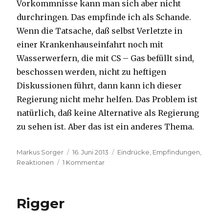
Vorkommnisse kann man sich aber nicht
durchringen. Das empfinde ich als Schande.
Wenn die Tatsache, daß selbst Verletzte in
einer Krankenhauseinfahrt noch mit
Wasserwerfern, die mit CS – Gas befüllt sind,
beschossen werden, nicht zu heftigen
Diskussionen führt, dann kann ich dieser
Regierung nicht mehr helfen. Das Problem ist
natürlich, daß keine Alternative als Regierung
zu sehen ist. Aber das ist ein anderes Thema.
Autor
Veröffentlicht
Kategorien
Markus Sorger
16. Juni 2013
Eindrücke, Empfindungen,
am
zu
Reaktionen
1 Kommentar
Terrorismus
Rigger