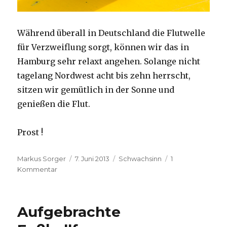
Während überall in Deutschland die Flutwelle
für Verzweiflung sorgt, können wir das in
Hamburg sehr relaxt angehen. Solange nicht
tagelang Nordwest acht bis zehn herrscht,
sitzen wir gemütlich in der Sonne und
genießen die Flut.
Prost !
Autor
Veröffentlicht
Kategorien
Markus Sorger
7. Juni 2013
Schwachsinn
1
zu
am
Kommentar
Flutberichterstattung
Aufgebrachte