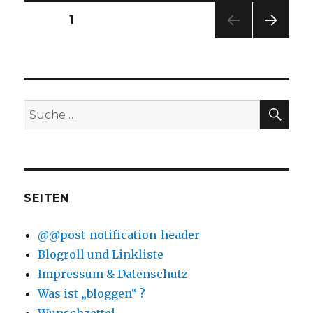
Beitragsnavigation
SEITE
1
NÄC
HSTE
SEIT
E
SU
Suche
nach:
SEITEN
@@post_notification_header
Blogroll und Linkliste
Impressum & Datenschutz
Was ist „bloggen“ ?