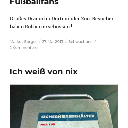
Fußballfans
Großes Drama im Dortmunder Zoo: Besucher
haben Robben erschossen !
Autor
Veröffentlicht
Kategorien
Markus Sorger
27. Mai 2013
Schwachsinn
zu
am
2 Kommentare
Aufgebrachte
Fußballfans
Ich weiß von nix