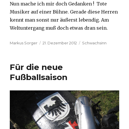
Nun mache ich mir doch Gedanken ! Tote
Musiker auf einer Bühne. Gerade diese Herren
kennt man sonst nur äußerst lebendig. Am
Weltuntergang muß doch etwas dran sein.
Autor
Veröffentlicht
Kategorien
Markus Sorger
21. Dezember 2012
Schwachsinn
am
Für die neue
Fußballsaison