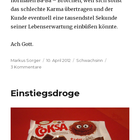
normalen Ba-Ba – Brötchen, weil sich sonst
das schlechte Karma übertragen und der
Kunde eventuell eine tausendstel Sekunde
seiner Lebenserwartung einbüßen könnte.
Ach Gott.
Autor
Veröffentlicht
Kategorien
Markus Sorger
10. April 2012
Schwachsinn
zu
am
3 Kommentare
Biowahn
Einstiegsdroge