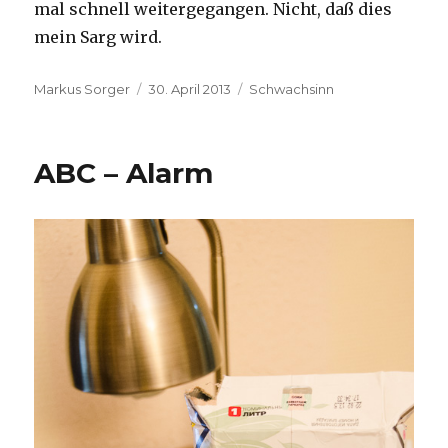
mal schnell weitergegangen. Nicht, daß dies
mein Sarg wird.
Autor
Veröffentlicht
Kategorien
Markus Sorger
30. April 2013
Schwachsinn
am
ABC – Alarm