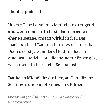
[display_podcast]
Unsere Tour ist schon ziemlich anstrengend
und wenn man ehrlich ist, dann haben wir
eher Reisetage, anstatt wirklich frei. Das
macht sich auf Dauer schon etwas bemerkbar.
Doch das ist jetzt anders ! Endlich habe ich
eine neue Bodylotion, die meinem Körper gibt,
was er wirklich braucht. Seht selbst.
Danke an Michél für die Idee, an Dani für ihr
Sortiment und an Johannes fürs Filmen.
Autor
Veröffentlicht
Kategorien
Markus Sorger
10. März 2013
Schwachsinn
zu
am
5 Kommentare