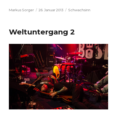
Autor
Veröffentlicht
Kategorien
Markus Sorger
26. Januar 2013
Schwachsinn
am
Weltuntergang 2