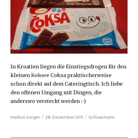
In Kroatien liegen die Einstiegsdrogen für den
kleinen
Kokser
Coksa praktischerweise
schon direkt auf dem Cateringtisch. Ich liebe
den offenen Umgang mit Dingen, die
anderswo versteckt werden :-)
Autor
Veröffentlicht
Kategorien
Markus Sorger
28. Dezember 2011
Schwachsinn
am