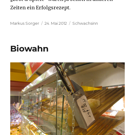
Zeiten ein Erfolgsrezept.
Autor
Veröffentlicht
Kategorien
Markus Sorger
24. Mai 2012
Schwachsinn
am
Biowahn