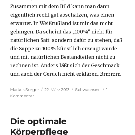
Zusammen mit dem Bild kann man dann
eigentlich recht gut abschätzen, was einen
erwartet. In Weißrußland ist mir das nicht
gelungen. Da scheint das „100%“ nicht für
natürlichen Saft, sondern dafür zu stehen, daß
die Suppe zu 100% künstlich erzeugt wurde
und mit natürlichen Bestandteilen nicht zu
rechnen ist. Anders läßt sich der Geschmack
und auch der Geruch nicht erklären. Brrrrrrr.
Autor
Veröffentlicht
Kategorien
Markus Sorger
22. März 2013
Schwachsinn
1
zu
am
Kommentar
ABC
–
Alarm
Die optimale
Körperpflege