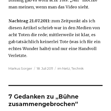
Bislang gab es wohl acht Tote. „Nur“ möchte
man meinen, wenn man das Video sieht.
Nachtrag 21.07.2011:
zum Zeitpunkt als ich
diesen Artikel schrieb war in den Medien von
acht Toten die rede; mittlerweile ist klar, es
gab tatsächlich keinerlei Tote (was ich für ein
echtes Wunder halte) und nur eine Handvoll
Verletzte.
Autor
Veröffentlicht
Kategorien
Markus Sorger
18. Juli 2011
im Netz
,
Technik
am
7 Gedanken zu „Bühne
zusammengebrochen“