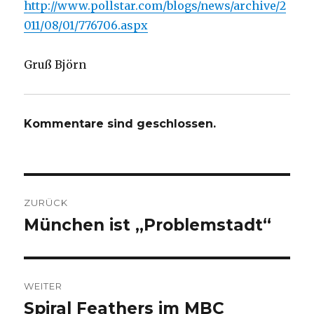
http://www.pollstar.com/blogs/news/archive/2
011/08/01/776706.aspx
Gruß Björn
Kommentare sind geschlossen.
Beitragsnavigation
ZURÜCK
München ist „Problemstadt“
Vorheriger
Beitrag:
WEITER
Spiral Feathers im MBC
Nächster