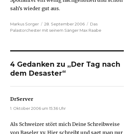
Spotfahrer ein wenig nachgeholfen und schon
sah’s wieder gut aus.
Autor
Veröffentlicht
Kategorien
Markus Sorger
28. September 2006
Das
am
Palastorchester mit seinem Sänger Max Raabe
4 Gedanken zu „Der Tag nach
dem Desaster“
DrServer
sagt:
1. Oktober 2006 um 15:36 Uhr
Als Schweizer stört mich Deine Schreibweise
von Baseler xy. Hier schreibt und sagt man nur