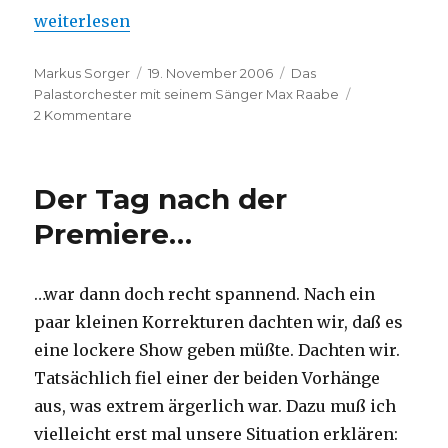
„Das Wochenende in Wien“
weiterlesen
Autor
Veröffentlicht
Kategorien
Markus Sorger
19. November 2006
Das
am
Palastorchester mit seinem Sänger Max Raabe
zu
2 Kommentare
Das
Wochenende
in
Der Tag nach der
Wien
Premiere…
…war dann doch recht spannend. Nach ein
paar kleinen Korrekturen dachten wir, daß es
eine lockere Show geben müßte. Dachten wir.
Tatsächlich fiel einer der beiden Vorhänge
aus, was extrem ärgerlich war. Dazu muß ich
vielleicht erst mal unsere Situation erklären: