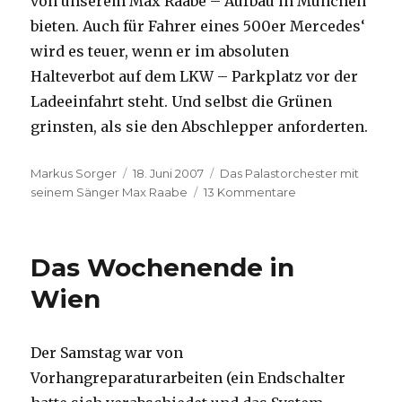
von unserem Max Raabe – Aufbau in München
bieten. Auch für Fahrer eines 500er Mercedes‘
wird es teuer, wenn er im absoluten
Halteverbot auf dem LKW – Parkplatz vor der
Ladeeinfahrt steht. Und selbst die Grünen
grinsten, als sie den Abschlepper anforderten.
Autor
Veröffentlicht
Kategorien
Markus Sorger
18. Juni 2007
Das Palastorchester mit
am
zu
seinem Sänger Max Raabe
13 Kommentare
Ja,
er
lebt
Das Wochenende in
noch
Wien
Der Samstag war von
Vorhangreparaturarbeiten (ein Endschalter