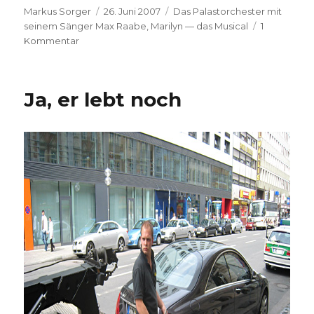
Autor
Veröffentlicht
Kategorien
Markus Sorger
26. Juni 2007
Das Palastorchester mit
am
seinem Sänger Max Raabe
,
Marilyn — das Musical
1
zu
Kommentar
Die
erste
Woche
Ja, er lebt noch
mit
Max
in
München