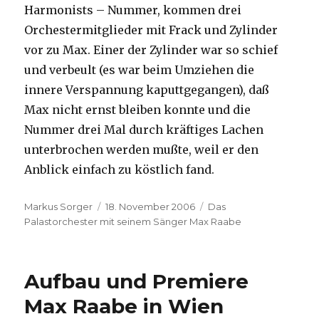
Harmonists – Nummer, kommen drei
Orchestermitglieder mit Frack und Zylinder
vor zu Max. Einer der Zylinder war so schief
und verbeult (es war beim Umziehen die
innere Verspannung kaputtgegangen), daß
Max nicht ernst bleiben konnte und die
Nummer drei Mal durch kräftiges Lachen
unterbrochen werden mußte, weil er den
Anblick einfach zu köstlich fand.
Autor
Veröffentlicht
Kategorien
Markus Sorger
18. November 2006
Das
am
Palastorchester mit seinem Sänger Max Raabe
Aufbau und Premiere
Max Raabe in Wien