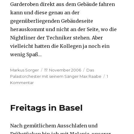
Garderoben direkt aus dem Gebäude fahren
kann und diese genau an der
gegenüberliegenden Gebäudeseite
herauskommt und nicht an der Seite, wo die
Nightliner der Techniker stehen. Aber
vielleicht hatten die Kollegen ja noch ein
wenig Spaß…
Autor
Veröffentlicht
Kategorien
Markus Sorger
17. November 2006
Das
am
Palastorchester mit seinem Sänger Max Raabe
1
zu
Kommentar
Aufbau
und
Premiere
Freitags in Basel
Max
Raabe
in
Nach gemütlichem Ausschlafen und
Wien