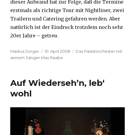
dieser Aufwand hat zur Folge, daß die Termine
erstmals als richtige Tour mit Nightliner, zwei
Trailern und Catering gefahren werden. Aber
natürlich ist der Eindruck trotzdem noch sehr
20er Jahre – getreu.
Autor
Veröffentlicht
Kategorien
Markus Sorger
10. April 2008
Das Palastorchester mit
am
seinem Sänger Max Raabe
Auf Wiederseh’n, leb‘
wohl