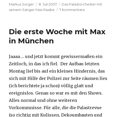
Autor
Veröffentlicht
Kategorien
Markus Sorger
8. Juli 2007
Das Palastorchester mit
am
zu
seinem Sänger Max Raabe
7 Kommentare
Auf
Wiederseh’n,
leb‘
Die erste Woche mit Max
wohl
in München
Jaaaa…. und jetzt kommt gewissermaßen ein
Zeitloch, in das ich fiel. Der Aufbau letzten
Montag lief bis auf ein kleines Hindernis, das
sich mit Hilfe der Polizei zur Seite räumen lies
(ich berichtete ja schon) völlig glatt und
ereignislos. Genau so war es mit den Shows.
Alles normal und ohne weiteren
Vorkommnisse. Für alle, die die Palastrevue
(so richtig mit Kulissen, Dekoumbauten und