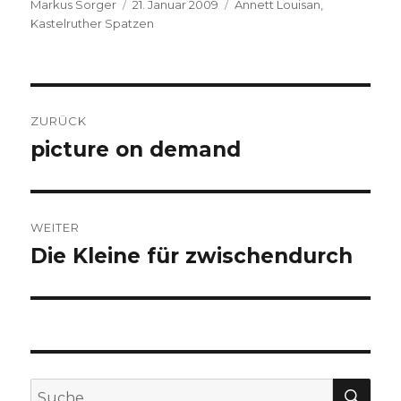
Autor
Veröffentlicht
Kategorien
Markus Sorger
21. Januar 2009
Annett Louisan
,
am
Kastelruther Spatzen
Beitragsnavigation
ZURÜCK
picture on demand
Vorheriger
Beitrag:
WEITER
Die Kleine für zwischendurch
Nächster
Beitrag:
SU
Suche