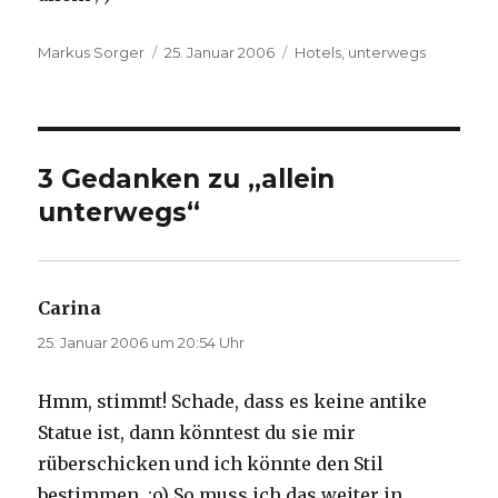
Autor
Veröffentlicht
Kategorien
Markus Sorger
25. Januar 2006
Hotels
,
unterwegs
am
3 Gedanken zu „allein
unterwegs“
Carina
sagt:
25. Januar 2006 um 20:54 Uhr
Hmm, stimmt! Schade, dass es keine antike
Statue ist, dann könntest du sie mir
rüberschicken und ich könnte den Stil
bestimmen. ;o) So muss ich das weiter in