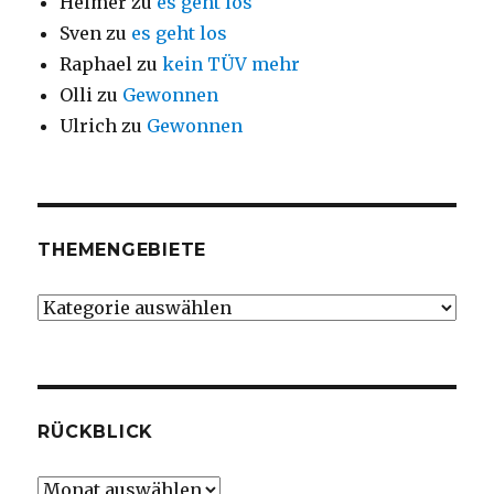
Helmer
zu
es geht los
Sven
zu
es geht los
Raphael
zu
kein TÜV mehr
Olli
zu
Gewonnen
Ulrich
zu
Gewonnen
THEMENGEBIETE
Themengebiete
RÜCKBLICK
Rückblick