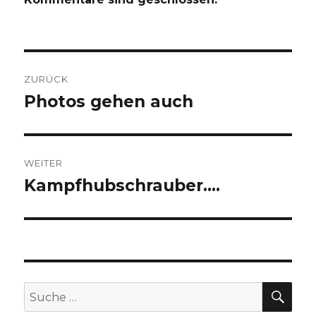
Beitragsnavigation
ZURÜCK
Photos gehen auch
Vorheriger
Beitrag:
WEITER
Kampfhubschrauber….
Nächster
Beitrag:
SU
Suche
nach: