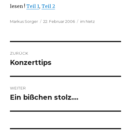
lesen !
Teil 1
,
Teil 2
Autor
Veröffentlicht
Kategorien
Markus Sorger
22. Februar 2006
im Netz
am
Beitragsnavigation
ZURÜCK
Konzerttips
Vorheriger
Beitrag:
WEITER
Ein bißchen stolz….
Nächster
Beitrag: