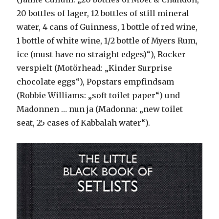
20 bottles of lager, 12 bottles of still mineral
water, 4 cans of Guinness, 1 bottle of red wine,
1 bottle of white wine, 1/2 bottle of Myers Rum,
ice (must have no straight edges)“), Rocker
verspielt (Motörhead: „Kinder Surprise
chocolate eggs“), Popstars empfindsam
(Robbie Williams: „soft toilet paper“) und
Madonnen … nun ja (Madonna: „new toilet
seat, 25 cases of Kabbalah water“).