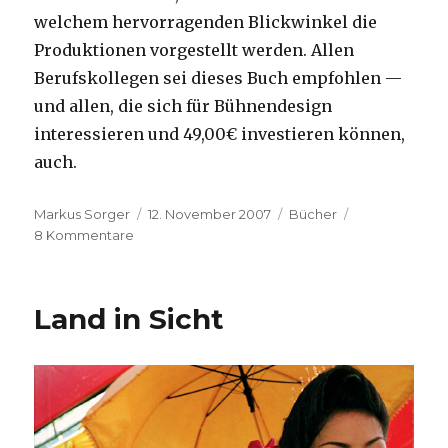
welchem hervorragenden Blickwinkel die
Produktionen vorgestellt werden. Allen
Berufskollegen sei dieses Buch empfohlen —
und allen, die sich für Bühnendesign
interessieren und 49,00€ investieren können,
auch.
Autor
Veröffentlicht
Kategorien
Markus Sorger
12. November 2007
Bücher
zu
am
8 Kommentare
Stage
Design
Land in Sicht