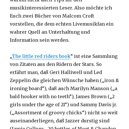
musikinteressierten Leser. Also möchte ich
Euch zwei Bücher von Malcom Croft
vorstellen, die dem echten Livemusikfan ein
wahrer Quell an Unterhaltung und
Information sein werden.
„
The little red riders book
“ ist eine Sammlung
von Zitaten aus den Ridern der Stars. So
erfährt man, daß Geri Halliwell und Led
Zeppelin die gleichen Wünsche haben („iron &
ironing board“), daß auch Marilyn Manson („a
bald hooker with no teeth“), James Brown („2
girls under the age of 21“) und Sammy Davis jr.
(„Assortment of groovy chicks“) nicht so weit
auseinanderliegen, daß Jazzer durstig sind
(Jamie Cullum: „20 bottles of Moet & Chandon,