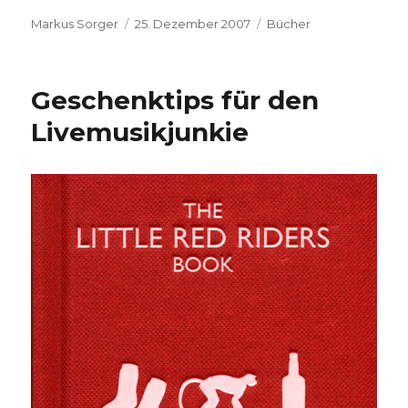
Autor
Veröffentlicht
Kategorien
Markus Sorger
25. Dezember 2007
Bücher
am
Geschenktips für den
Livemusikjunkie