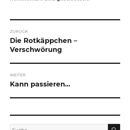
Beitragsnavigation
ZURÜCK
Die Rotkäppchen –
Vorheriger
Beitrag:
Verschwörung
WEITER
Kann passieren…
Nächster
Beitrag:
SU
Suche