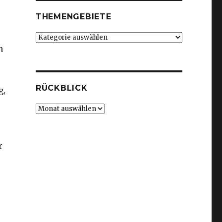
THEMENGEBIETE
Themengebiete
n
RÜCKBLICK
g,
Rückblick
r