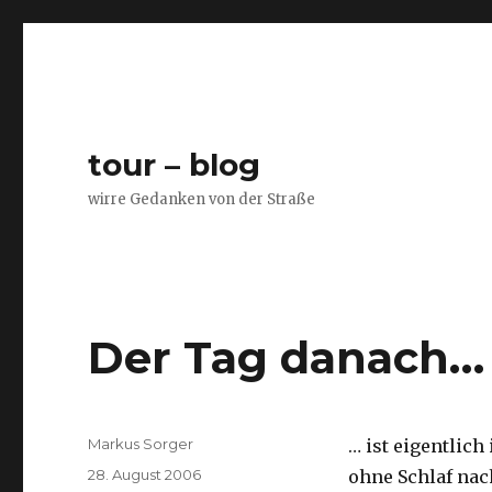
tour – blog
wirre Gedanken von der Straße
Der Tag danach…
Autor
Markus Sorger
… ist eigentlic
Veröffentlicht
28. August 2006
ohne Schlaf nac