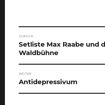
Beitragsnavigation
ZURÜCK
Setliste Max Raabe und d
Vorheriger
Beitrag:
Waldbühne
WEITER
Antidepressivum
Nächster
Beitrag: