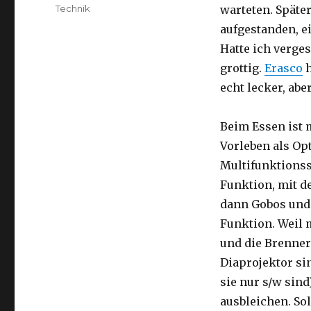
am
Kategorien
Technik
warteten. Späte
aufgestanden, e
Hatte ich verge
grottig.
Erasco
h
echt lecker, ab
Beim Essen ist 
Vorleben als Op
Multifunktionss
Funktion, mit d
dann Gobos und s
Funktion. Weil m
und die Brenner
Diaprojektor si
sie nur s/w sind
ausbleichen. So