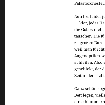
Palastorchester
Nun hat leider 
— klar, jeder H
die Gobos nich
tauschen. Die f
zu großen Durc
weil man fürchte
Augenoptiker wa
schleifen. Also
geschickt, der 
Zeit in den rich
Ganz schön abge
Bett legen, viel
einschlummern.