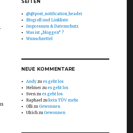
SEITEN
@@post_notification_header
Blogroll und Linkliste
Impressum & Datenschutz
r
Was ist „bloggen“ ?
Wunschzettel
NEUE KOMMENTARE
Andy
zu
es geht los
Helmer
zu
es geht los
Sven
zu
es geht los
Raphael
zu
kein TÜV mehr
en
Olli
zu
Gewonnen
Ulrich
zu
Gewonnen