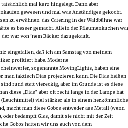
r tatsächlich mal kurz hingelegt. Dann aber
inkaufen gewesen und mal was Anständiges gekocht.
ssen zu erwähnen: das Catering in der Waldbühne war
ätte es besser gemacht. Allein der Pflaumenkuchen wa
er der war von ’nem Bäcker dazugekauft.
mir eingefallen, daß ich am Samstag von meinem
tiker profitiert habe. Moderne
cheinwerfer, sogenannte MovingLights, haben eine
er man faktisch Dias projezieren kann. Die Dias heißen
ind rund statt viereckig, aber im Grunde ist es diese
an diese „Dias“ aber oft recht lange in der Lampe hat
 (Leuchtmittel) viel stärker als in einem herkömmlich
nd, macht man diese Gobos entweder aus Metall (wenn
), oder bedampft Glas, damit sie nicht mit der Zeit
lche Gobos hatten wir uns auch von dem