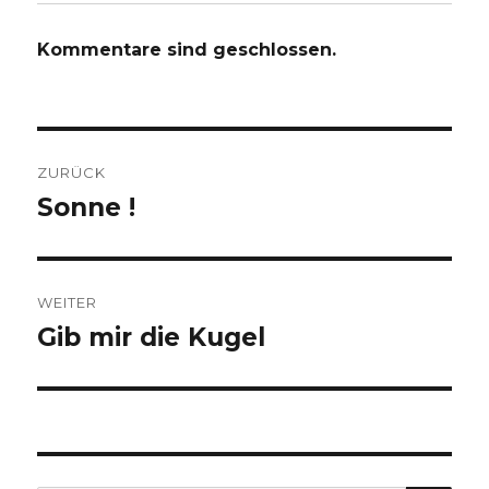
Kommentare sind geschlossen.
Beitragsnavigation
ZURÜCK
Sonne !
Vorheriger
Beitrag:
WEITER
Gib mir die Kugel
Nächster
Beitrag: