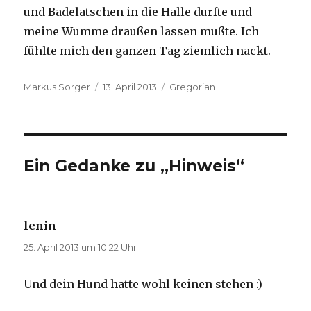
und Badelatschen in die Halle durfte und
meine Wumme draußen lassen mußte. Ich
fühlte mich den ganzen Tag ziemlich nackt.
Autor
Veröffentlicht
Kategorien
Markus Sorger
13. April 2013
Gregorian
am
Ein Gedanke zu „Hinweis“
lenin
sagt:
25. April 2013 um 10:22 Uhr
Und dein Hund hatte wohl keinen stehen :)