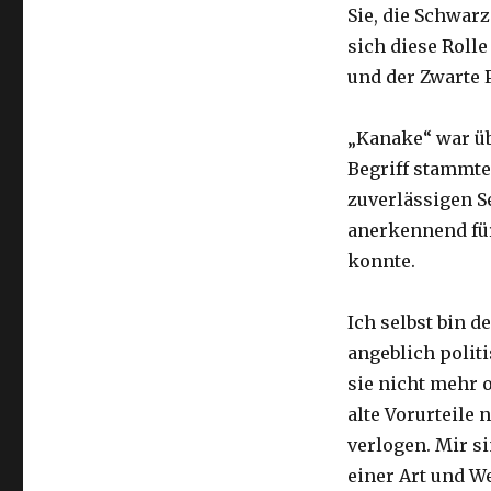
Sie, die Schwar
sich diese Roll
und der Zwarte P
„Kanake“ war üb
Begriff stammte 
zuverlässigen S
anerkennend für
konnte.
Ich selbst bin 
angeblich polit
sie nicht mehr 
alte Vorurteile
verlogen. Mir si
einer Art und W