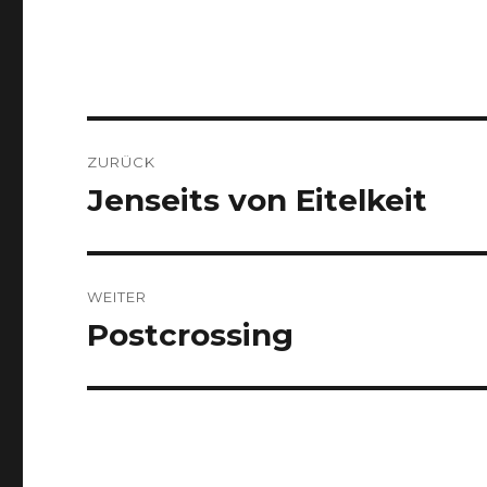
Beitragsnavigation
ZURÜCK
Jenseits von Eitelkeit
Vorheriger
Beitrag:
WEITER
Postcrossing
Nächster
Beitrag: