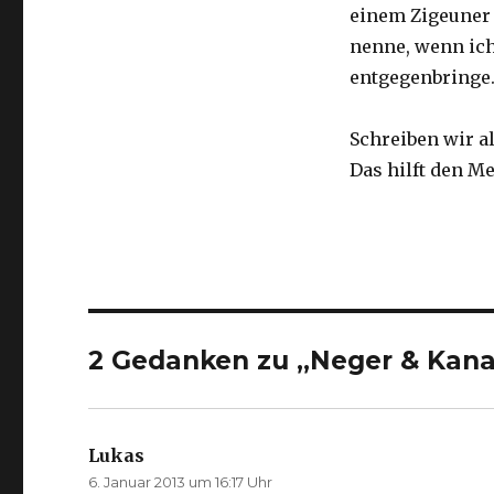
einem Zigeuner i
nenne, wenn ic
entgegenbringe
Schreiben wir a
Das hilft den M
2 Gedanken zu „Neger & Kan
Lukas
sagt:
6. Januar 2013 um 16:17 Uhr