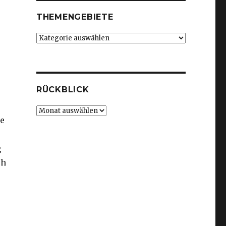
THEMENGEBIETE
Themengebiete
RÜCKBLICK
Rückblick
ne
g
ch