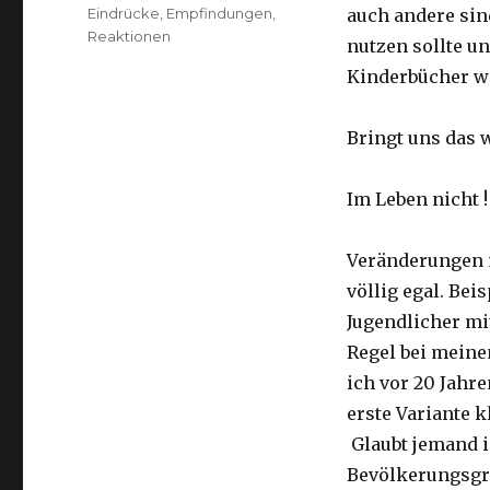
am
Kategorien
Eindrücke, Empfindungen,
auch andere sin
Reaktionen
nutzen sollte un
Kinderbücher w
Bringt uns das 
Im Leben nicht !
Veränderungen m
völlig egal. Bei
Jugendlicher mi
Regel bei meine
ich vor 20 Jahr
erste Variante kl
Glaubt jemand i
Bevölkerungsgru