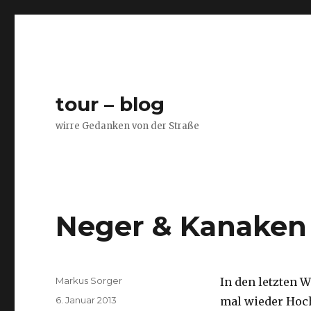
tour – blog
wirre Gedanken von der Straße
Neger & Kanaken
Autor
Markus Sorger
In den letzten W
Veröffentlicht
6. Januar 2013
mal wieder Hoch