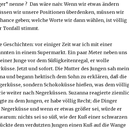
er“ nenne ? Das wäre naiv. Wenn wir etwas ändern
üssen wir unsere Positionen überdenken, müssen wir
ance geben; welche Worte wir dann wählen, ist völlig
r Tonfall stimmt.
 Geschichten: vor einiger Zeit war ich mit einer
nnten in einem Supermarkt. Ein paar Meter neben uns
leiner Junge vor dem Süßigkeitenregal, er wolle
küsse. Jetzt und sofort. Die Mutter des Jungen sah mei
a und begann hektisch dem Sohn zu erklären, daß die
gerküsse, sondern Schokoküsse hießen, was dem völli
hrie weiter nach Negerküssen. Suzanna reagierte ziemli
te zu dem Jungen, er habe völlig Recht; die Dinger
 Negerküsse und wenn er etwas größer sei, würde er
warum: nichts sei so süß, wie der Kuß einer schwarzen
drückte dem verdutzten Jungen einen Kuß auf die Wange