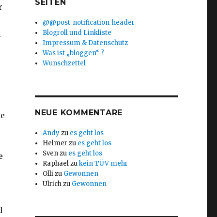
SEITEN
r
@@post_notification_header
Blogroll und Linkliste
.
Impressum & Datenschutz
Was ist „bloggen“ ?
Wunschzettel
NEUE KOMMENTARE
te
Andy
zu
es geht los
Helmer
zu
es geht los
Sven
zu
es geht los
e
Raphael
zu
kein TÜV mehr
Olli
zu
Gewonnen
Ulrich
zu
Gewonnen
d