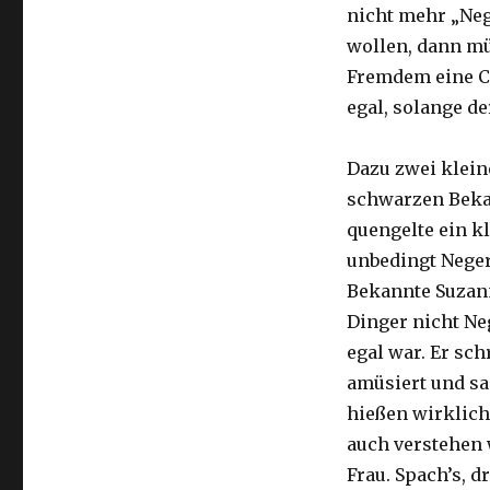
nicht mehr „Neg
wollen, dann m
Fremdem eine Ch
egal, solange de
Dazu zwei kleine
schwarzen Beka
quengelte ein k
unbedingt Neger
Bekannte Suzann
Dinger nicht Ne
egal war. Er sc
amüsiert und sag
hießen wirklich
auch verstehen 
Frau. Spach’s, 