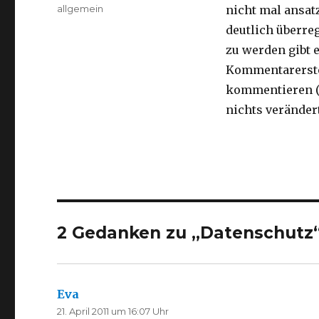
am
Kategorien
allgemein
nicht mal ansat
deutlich überreg
zu werden gibt e
Kommentarerstel
kommentieren (d
nichts verändert
2 Gedanken zu „Datenschutz
Eva
sagt:
21. April 2011 um 16:07 Uhr