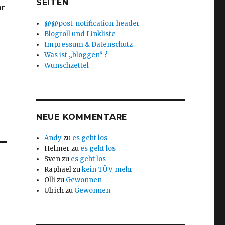
SEITEN
ar
@@post_notification_header
Blogroll und Linkliste
Impressum & Datenschutz
Was ist „bloggen“ ?
Wunschzettel
NEUE KOMMENTARE
Andy
zu
es geht los
Helmer
zu
es geht los
Sven
zu
es geht los
Raphael
zu
kein TÜV mehr
Olli
zu
Gewonnen
Ulrich
zu
Gewonnen