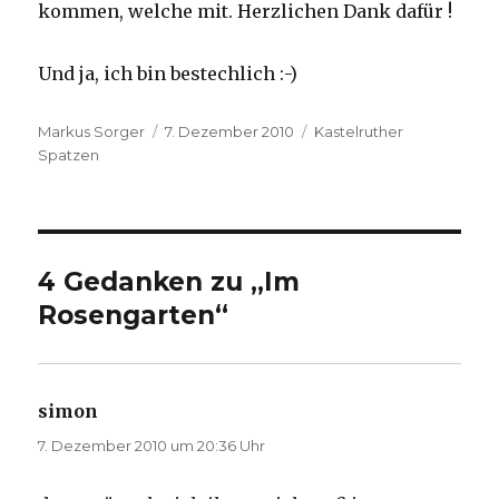
kommen, welche mit. Herzlichen Dank dafür !
Und ja, ich bin bestechlich :-)
Autor
Veröffentlicht
Kategorien
Markus Sorger
7. Dezember 2010
Kastelruther
am
Spatzen
4 Gedanken zu „Im
Rosengarten“
simon
sagt:
7. Dezember 2010 um 20:36 Uhr