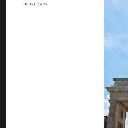
am
Kategorien
Industriejobs