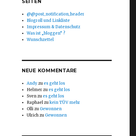
SEITEN
@@post_notification_header
Blogroll und Linkliste
Impressum & Datenschutz
Was ist „bloggen“ ?
Wunschzettel
NEUE KOMMENTARE
Andy
zu
es geht los
Helmer
zu
es geht los
Sven
zu
es geht los
Raphael
zu
kein TÜV mehr
Olli
zu
Gewonnen
Ulrich
zu
Gewonnen