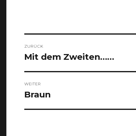
Beitragsnavigation
ZURÜCK
Mit dem Zweiten……
Vorheriger
Beitrag:
WEITER
Braun
Nächster
Beitrag: