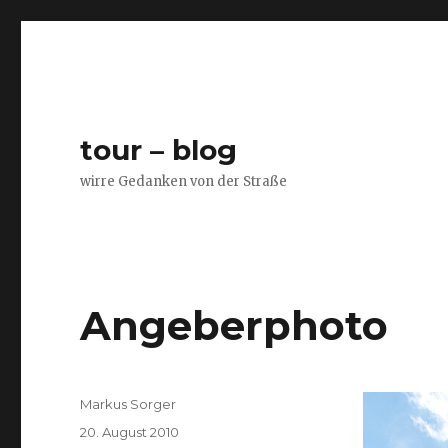
tour – blog
wirre Gedanken von der Straße
Angeberphoto
Autor
Markus Sorger
Veröffentlicht
20. August 2010