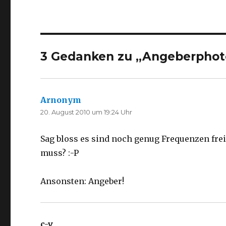
3 Gedanken zu „Angeberphot
Arnonym
sagt:
20. August 2010 um 19:24 Uhr
Sag bloss es sind noch genug Frequenzen frei
muss? :-P
Ansonsten: Angeber!
c-v
sagt: