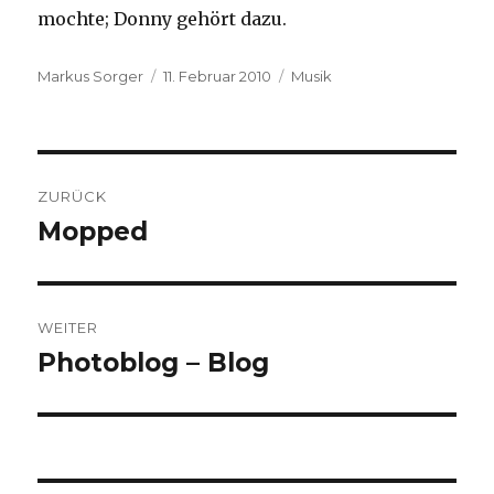
mochte; Donny gehört dazu.
Autor
Veröffentlicht
Kategorien
Markus Sorger
11. Februar 2010
Musik
am
Beitragsnavigation
ZURÜCK
Mopped
Vorheriger
Beitrag:
WEITER
Photoblog – Blog
Nächster
Beitrag: