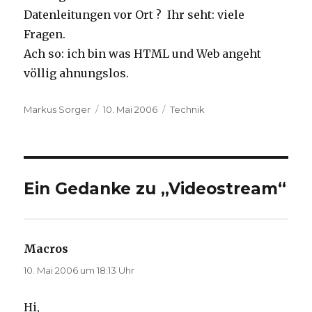
Datenleitungen vor Ort ? Ihr seht: viele
Fragen.
Ach so: ich bin was HTML und Web angeht
völlig ahnungslos.
Autor
Veröffentlicht
Kategorien
Markus Sorger
10. Mai 2006
Technik
am
Ein Gedanke zu „Videostream“
Macros
sagt:
10. Mai 2006 um 18:13 Uhr
Hi,