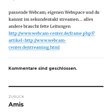
passende Webcam, eigenen Webspace und du
kannst im sekundentakt streamen…. alles
andere braucht fette Leitungen
http://www.webcam-center.de/frame.php3?
artikel=http://www.webcam-
center.de/streaming.html
Kommentare sind geschlossen.
Beitragsnavigation
ZURÜCK
Amis
Vorheriger
Beitrag: