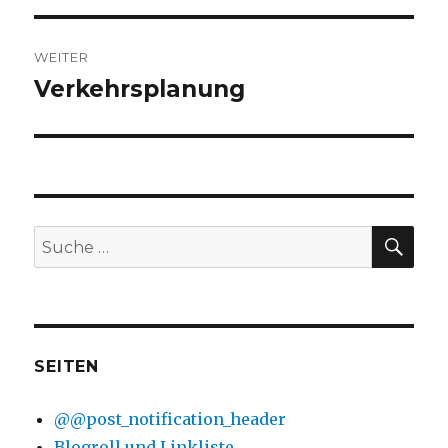
WEITER
Verkehrsplanung
Nächster
Beitrag:
SU
Suche
nach:
SEITEN
@@post_notification_header
Blogroll und Linkliste