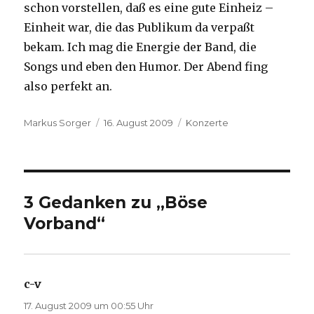
schon vorstellen, daß es eine gute Einheiz –
Einheit war, die das Publikum da verpaßt
bekam. Ich mag die Energie der Band, die
Songs und eben den Humor. Der Abend fing
also perfekt an.
Autor
Veröffentlicht
Kategorien
Markus Sorger
16. August 2009
Konzerte
am
3 Gedanken zu „Böse
Vorband“
c-v
sagt:
17. August 2009 um 00:55 Uhr