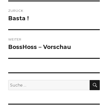
Beitragsnavigation
ZURÜCK
Basta !
Vorheriger
Beitrag:
WEITER
BossHoss – Vorschau
Nächster
Beitrag:
SU
Suche
nach: