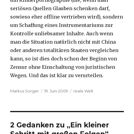
um Kinderpornographie (die, wenn man
seriösen Quellen Glauben schenken darf,
sowieso eher offline vertrieben wird), sondern
um Schaffung eines Instrumentariums zur
Kontrolle unliebsamer Inhalte. Auch wenn
man die Situation natürlich nicht mit China
oder anderen totalitären Staaten vergleichen
kann, so ist dies doch schon der Beginn von
Zensur ohne Einschaltung von juristischen
Wegen. Und das ist klar zu verurteilen.
Autor
Veröffentlicht
Kategorien
Markus Sorger
19. Juni 2009
reale Welt
am
2 Gedanken zu „Ein kleiner