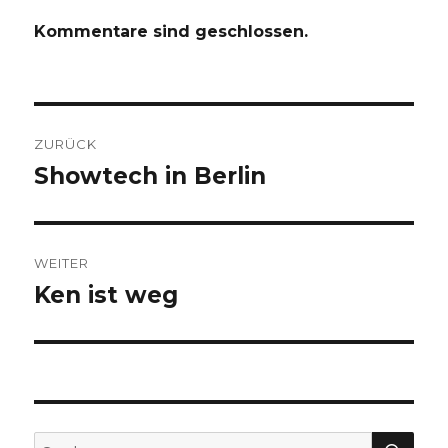
Kommentare sind geschlossen.
Beitragsnavigation
ZURÜCK
Showtech in Berlin
Vorheriger
Beitrag:
WEITER
Ken ist weg
Nächster
Beitrag:
SU
Suche