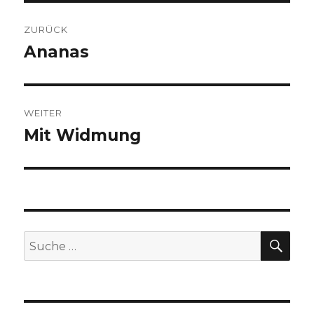
Beitragsnavigation
ZURÜCK
Ananas
Vorheriger
Beitrag:
WEITER
Mit Widmung
Nächster
Beitrag:
SU
Suche
nach: