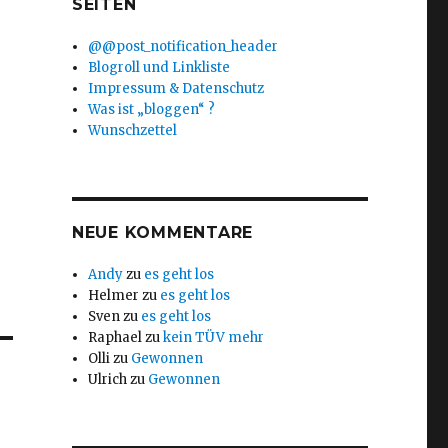
SEITEN
@@post_notification_header
Blogroll und Linkliste
Impressum & Datenschutz
Was ist „bloggen“ ?
Wunschzettel
NEUE KOMMENTARE
Andy
zu
es geht los
Helmer
zu
es geht los
Sven
zu
es geht los
Raphael
zu
kein TÜV mehr
Olli
zu
Gewonnen
Ulrich
zu
Gewonnen