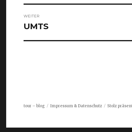
WEITER
UMTS
Nächster
Beitrag:
tour – blog
Impressum & Datenschutz
Stolz präsen