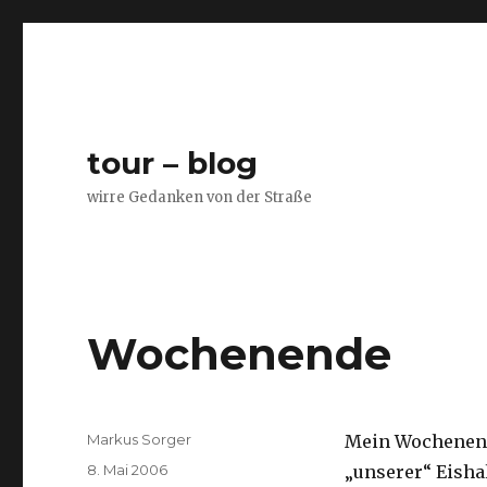
tour – blog
wirre Gedanken von der Straße
Wochenende
Autor
Markus Sorger
Mein Wochenend
Veröffentlicht
8. Mai 2006
„unserer“ Eisha