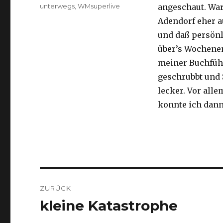
am
Kategorien
unterwegs
,
WMsuperlive
angeschaut. War
Adendorf eher a
und daß persönl
über’s Wochenen
meiner Buchfüh
geschrubbt und 
lecker. Vor all
konnte ich dann 
Beitragsnavigation
ZURÜCK
kleine Katastrophe
Vorheriger
Beitrag: