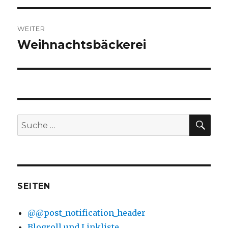
WEITER
Weihnachtsbäckerei
Nächster
Beitrag:
SU
Suche
nach:
SEITEN
@@post_notification_header
Blogroll und Linkliste