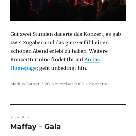
Gut zwei Stunden dauerte das Konzert, es gab
zwei Zugaben und das gute Gefühl einen
schönen Abend erlebt zu haben. Weitere
Konzerttermine findet Ihr auf
Annas
Homepage
; geht unbedingt hin.
Autor
Veröffentlicht
Kategorien
Markus Sorger
20. November 2007
Konzerte
am
Beitragsnavigation
ZURÜCK
Maffay – Gala
Vorheriger
Beitrag: