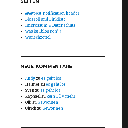
SEITEN
@@post_notification_header
Blogroll und Linkliste
Impressum & Datenschutz
Was ist „bloggen“ ?
Wunschzettel
NEUE KOMMENTARE
Andy
zu
es geht los
Helmer
zu
es geht los
Sven
zu
es geht los
Raphael
zu
kein TÜV mehr
Olli
zu
Gewonnen
Ulrich
zu
Gewonnen