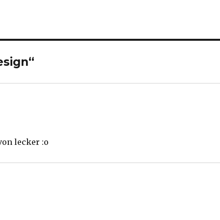
esign“
von lecker :o