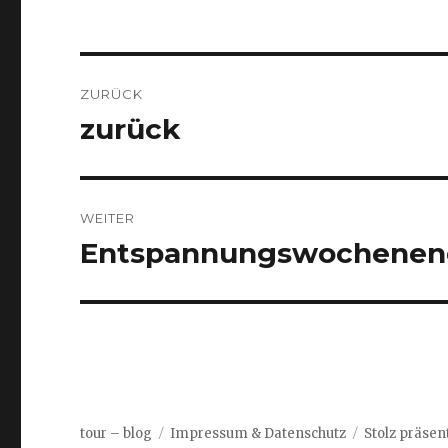
Beitragsnavigation
ZURÜCK
zurück
Vorheriger
Beitrag:
WEITER
Entspannungswochenen
Nächster
Beitrag:
tour – blog
Impressum & Datenschutz
Stolz präsen