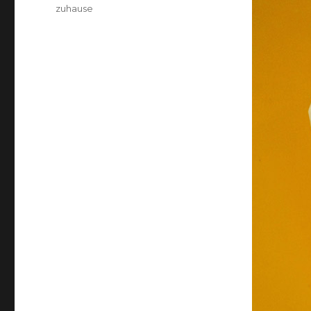
am
Kategorien
zuhause